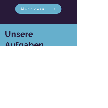
Mehr dazu
Unsere
Aufgaben
Motorrad-Dachverband in Luxemburg
Erstellung von Regelwerke
Organisation von Meisterschaften
Sicherheit und Nachhaltigkeit
verbessern
Zusammenarbeit und Kommunikation
mit luxemburgischen Ministerien
Vertreter der luxemburgischen