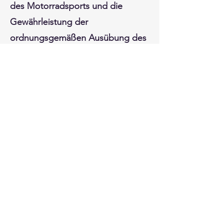
des Motorradsports und die
Gewährleistung der
ordnungsgemäßen Ausübung des
Motorradsports auf der
Rennstrecke. Die Kommission wird
von einem Vorstand geleitet, der
aus Mitgliedern des Vorstands und
aktiven Sportlern besteht.
Motor-Union Luxembourg
info@mul.lu
©2022 von Motor-Union Luxembourg. Erstellt mit
Wix.com