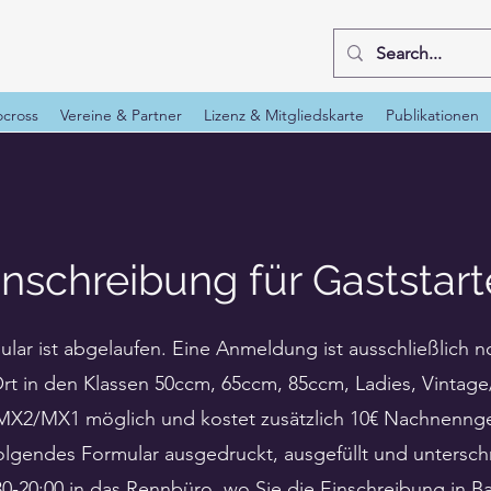
cross
Vereine & Partner
Lizenz & Mitgliedskarte
Publikationen
inschreibung für Gaststart
ular ist abgelaufen. Eine Anmeldung ist ausschließlich 
rt in den Klassen 50ccm, 65ccm, 85ccm, Ladies, Vintag
MX2/MX1 möglich und kostet zusätzlich 10€ Nachnennge
folgendes Formular ausgedruckt, ausgefüllt und untersch
30-20:00 in das Rennbüro, wo Sie die Einschreibung in B