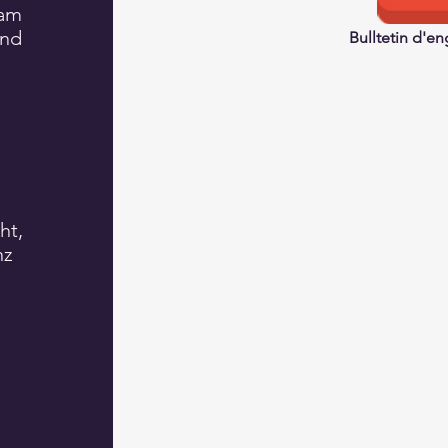
 am
und
Bulltetin d'e
.
ht,
nz