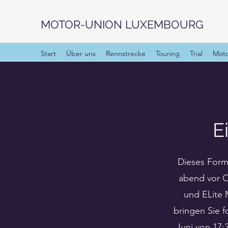
MOTOR-UNION LUXEMBOURG
Start
Über uns
Rennstrecke
Touring
Trial
Moto
E
Dieses Form
abend vor O
und ELite 
bringen Sie 
Juni von 17: