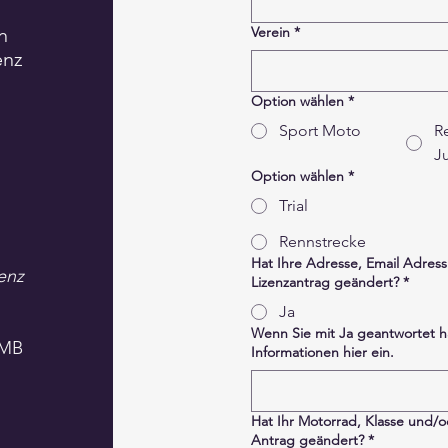
n
Verein
*
enz
Option wählen
*
Sport Moto
R
J
Option wählen
*
Trial
Rennstrecke
Hat Ihre Adresse, Email Adress
enz
Lizenzantrag geändert?
*
Ja
.
Wenn Sie mit Ja geantwortet h
FMB
Informationen hier ein.
Hat Ihr Motorrad, Klasse und/o
Antrag geändert?
*