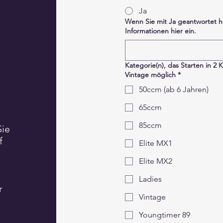
Ja
Wenn Sie mit Ja geantwortet h
Informationen hier ein.
Kategorie(n), das Starten in 2 
Vintage möglich
*
50ccm (ab 6 Jahren)
65ccm
85ccm
Sie
f
Elite MX1
n
Elite MX2
Ladies
r
Vintage
Youngtimer 89