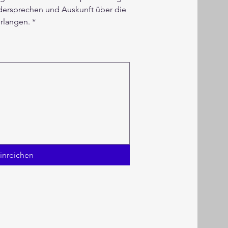
idersprechen und Auskunft über die 
rlangen.
*
eine Maus oder ein Tastaturfeld erforderlich. Für Barrierefreiheit über die Tastatur, wähle „Tipp
inreichen