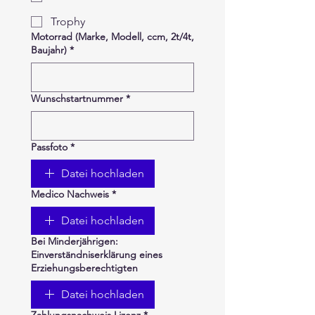
Trophy
Motorrad (Marke, Modell, ccm, 2t/4t,
Baujahr)
*
Wunschstartnummer
*
Passfoto
*
Datei hochladen
Medico Nachweis
*
Datei hochladen
Bei Minderjährigen:
Einverständniserklärung eines
Erziehungsberechtigten
Datei hochladen