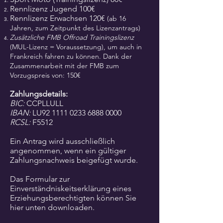
Rennlizenz Jugend 100€
Rennlizenz Erwachsen 120€
(ab 16
Jahren, zum Zeitpunkt des Lizenzantrags)
Zusätzliche FMB Offroad Trainingslizenz
(MUL-Lizenz = Voraussetzung), um auch in
Frankreich fahren zu können. Dank der
Zusammenarbeit mit der FMB zum
Vorzugspreis von: 150€
Zahlungsdetails:
BIC:
CCPLLULL
IBAN:
LU92
1111 0233 6888 0000
RCSL:
F5512
Ein Antrag wird ausschließlich
angenommen, wenn ein gültiger
Zahlungsnachweis beigefügt wurde.
Das Formular zur
Einverständniskeitserklärung eines
Erziehungsberechtigten können Sie
hier unten downloaden.