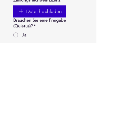
Zahlungsnachweis Lizenz
*
Datei hochladen
Brauchen Sie eine Freigabe
(Quietus)?
*
Ja
Nein
Wenn Sie mit Ja geantwortet haben,
für welche Rennserie benötigen Sie
dies? (AMPL, SWC,...)
Transpondernummer (MyLaps) wenn
vorhanden
Wollen Sie die zusätzliche FMB
Lizenz erwerben, um auch in
Frankreich fahren zu dürfen?
*
Ja