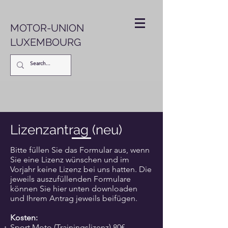
MOTOR-UNION
LUXEMBOURG
Lizenzantrag (neu)
Bitte füllen Sie das Formular aus, wenn
Sie eine Lizenz wünschen und im
Vorjahr keine Lizenz bei uns hatten. Die
jeweils auszufüllenden Formulare
können Sie hier unten downloaden
und Ihrem Antrag jeweils beifügen.
Kosten:
Sport Moto (Trainingslizenz) 80€