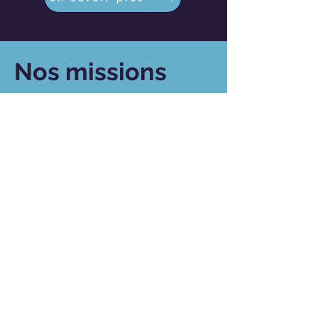
Nos missions
Fédération motocycliste au Luxembourg
Élaboration de règlements
Organisation de championnats
Amélioration de la sécurité et de la
durabilité
Coopération et communication avec les
ministères luxembourgeois
Représentation des motocyclistes et
sportifs luxembourgeois lors
d'événements internationaux de la FIM et
de la FIM Europe