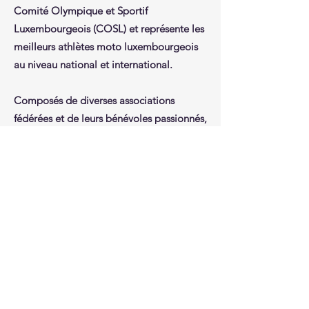
Comité Olympique et Sportif
Luxembourgeois (COSL) et représente les
meilleurs athlètes moto luxembourgeois
au niveau national et international.
Composés de diverses associations
fédérées et de leurs bénévoles passionnés,
nous pouvons nous appuyer sur un réseau
associatif unique pour poursuivre nos
objectifs et notre projet commun visant à
développer le monde du motocyclisme
sous toutes ses formes et sur tout le
territoire.