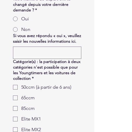
changé depuis votre dernière
demande ?
*
Oui
Non
Si vous avez répondu « oui », veuillez
saisir les nouvelles informations ici.
Catégorie(s) : la participation à deux
catégories n'est possible que pour
les Youngtimers et les voitures de
collection
*
50ccm (à partir de 6 ans)
65ccm
85ccm
Elite MX1
Elite MX2