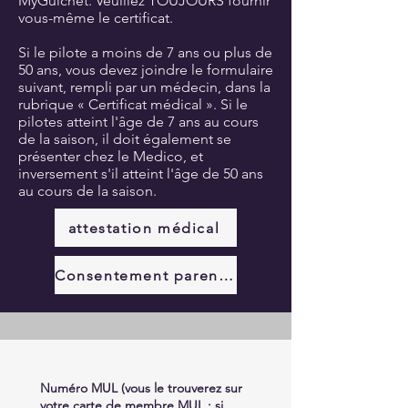
MyGuichet.
Veuillez TOUJOURS fournir
vous-même le certificat.
Si le pilote a moins de 7 ans ou plus de
50 ans, vous devez joindre le formulaire
suivant, rempli par un médecin, dans la
rubrique « Certificat médical ». Si le
pilotes atteint l'âge de 7 ans au cours
de la saison, il doit également se
présenter chez le Medico, et
inversement s'il atteint l'âge de 50 ans
au cours de la saison.
attestation médical
Consentement parental
Numéro MUL (vous le trouverez sur
votre carte de membre MUL ; si