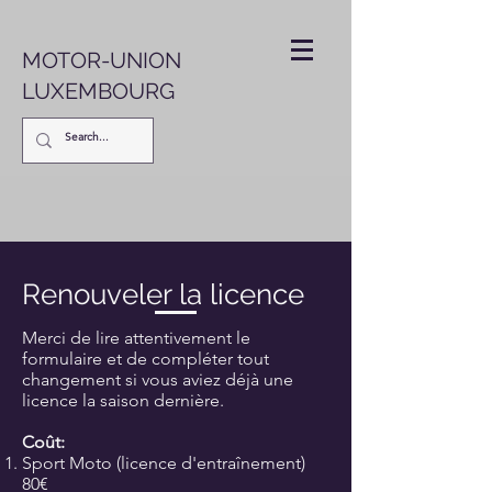
MOTOR-UNION
LUXEMBOURG
Renouveler la licence
Merci de lire attentivement le
formulaire et de compléter tout
changement si vous aviez déjà une
licence la saison dernière.
Coût:
Sport Moto (licence d'entraînement)
80€