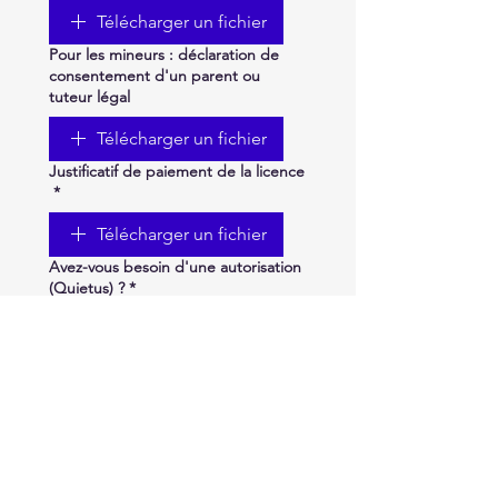
Télécharger un fichier
Pour les mineurs : déclaration de
consentement d'un parent ou
tuteur légal
Télécharger un fichier
Justificatif de paiement de la licence
*
Télécharger un fichier
Avez-vous besoin d'une autorisation
(Quietus) ?
*
Oui
Non
Si vous avez répondu « oui », pour
quelle série de courses en avez-vous
besoin ? (AMPL, SWC,...)