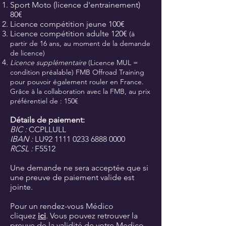
Sport Moto (licence d'entrainement)
80€
Licence compétition jeune 100€
Licence compétition adulte 120€
(à
partir de 16 ans, au moment de la demande
de licence)
Licence supplémentaire
(Licence MUL =
condition préalable) FMB Offroad Training
pour pouvoir également rouler en France.
Grâce à la collaboration avec la FMB, au prix
préférentiel de : 150€
Détails de paiement:
BIC :
CCPLLULL
IBAN :
LU92
1111 0233 6888 0000
RCSL :
F5512
Une demande ne sera acceptée que si
une preuve de paiement valide est
jointe.
Pour un rendez-vous Médico
cliquez
ici
. Vous pouvez retrouver la
preuve de la validité de votre Medico